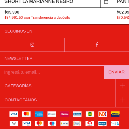
SHORT LA MARIANNE NEGRO
PANT
$99.990
$82.9
$84.991,50
con
Transferencia o depósito
$70.54
SEGUINOS EN
NEWSLETTER
CATEGORÍAS
CONTACTÁNOS