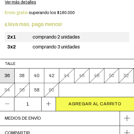
Ver más detalles
Envío gratis
superando los
$160.000
¡Llevá más, pagá menos!
2x1
comprando 2 unidades
3x2
comprando 3 unidades
TALLE
36
38
40
42
44
46
48
50
52
54
56
58
60
MEDIOS DE ENVÍO
COMPARTIR