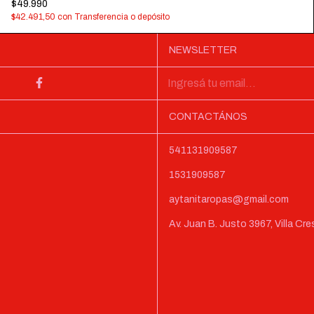
$49.990
$42.491,50
con
Transferencia o depósito
NEWSLETTER
CONTACTÁNOS
541131909587
1531909587
aytanitaropas@gmail.com
Av. Juan B. Justo 3967, Villa C