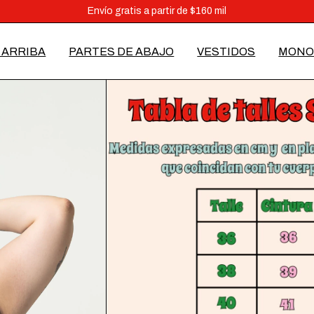
Vení a conocernos en Juan B. Justo 3967, CABA
Envío gratis a partir de $160 mil
3 cuotas sin interés a partir de $60.000 y 6 cuotas a partir de $160.000
 ARRIBA
PARTES DE ABAJO
VESTIDOS
MONO