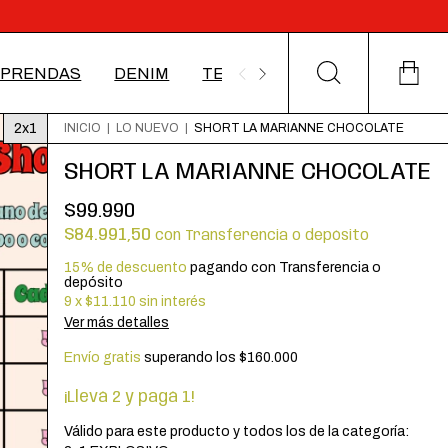
PRENDAS
DENIM
TEJIDOS
ACCESORIOS
2x1
INICIO
|
LO NUEVO
|
SHORT LA MARIANNE CHOCOLATE
SHORT LA MARIANNE CHOCOLATE
$99.990
$84.991,50
con
Transferencia o depósito
15% de descuento
pagando con Transferencia o
depósito
9
x
$11.110
sin interés
Ver más detalles
Envío gratis
superando los
$160.000
¡Llevá 2 y pagá 1!
Válido para este producto y todos los de la categoría: