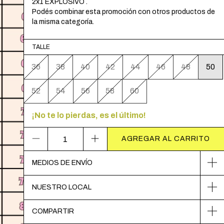
2x1 EXPLOSIVO .
Podés combinar esta promoción con otros productos de
la misma categoría.
TALLE
36
38
40
42
44
46
48
50
52
54
56
58
60
¡No te lo pierdas, es el último!
MEDIOS DE ENVÍO
NUESTRO LOCAL
COMPARTIR