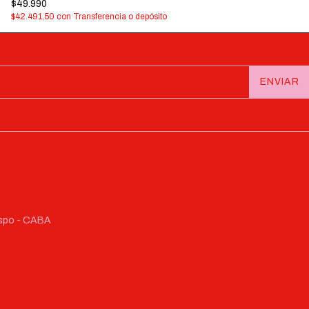
$49.990
$42.491,50
con
Transferencia o depósito
respo - CABA