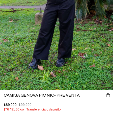
CAMISA GENOVA PIC NIC- PRE VENTA
$89.990
$99.990
$76.491,50
con
Transferencia o depósito