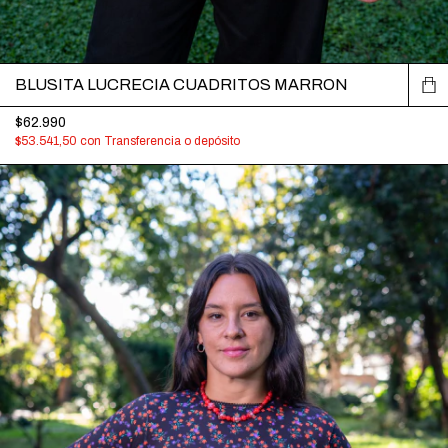
BLUSITA LUCRECIA CUADRITOS MARRON
$62.990
$53.541,50
con
Transferencia o depósito