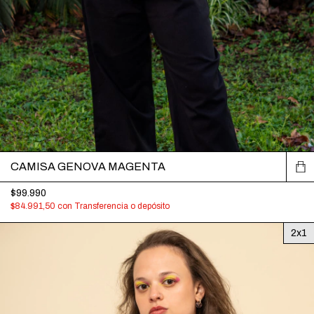
CAMISA GENOVA MAGENTA
$99.990
$84.991,50
con
Transferencia o depósito
2x1