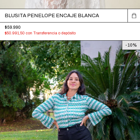
BLUSITA PENELOPE ENCAJE BLANCA
$59.990
$50.991,50
con
Transferencia o depósito
-
10
%