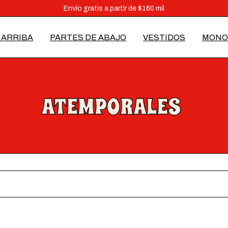
Vení a conocernos en Juan B. Justo 3967, CABA
Envío gratis a partir de $160 mil
3 cuotas sin interés a partir de $60.000 y 6 cuotas a partir de $160.000
 ARRIBA
PARTES DE ABAJO
VESTIDOS
MONO