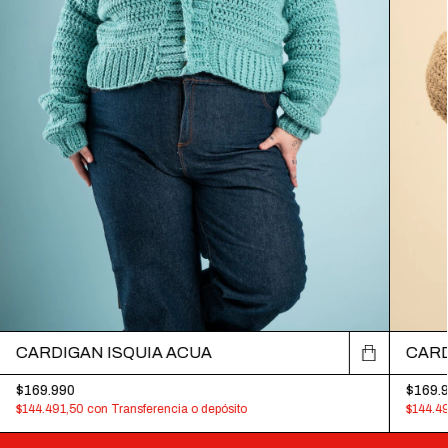
CARDIGAN ISQUIA ACUA
CARD
$169.990
$169.
$144.491,50
con
Transferencia o depósito
$144.4