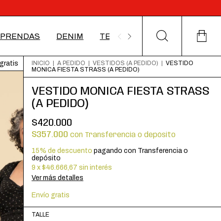
PRENDAS
DENIM
TEJIDOS
ACCESORIOS
gratis
INICIO
|
A PEDIDO
|
VESTIDOS (A PEDIDO)
|
VESTIDO
MONICA FIESTA STRASS (A PEDIDO)
VESTIDO MONICA FIESTA STRASS
(A PEDIDO)
$420.000
$357.000
con
Transferencia o depósito
15% de descuento
pagando con Transferencia o
depósito
9
x
$46.666,67
sin interés
Ver más detalles
Envío gratis
TALLE