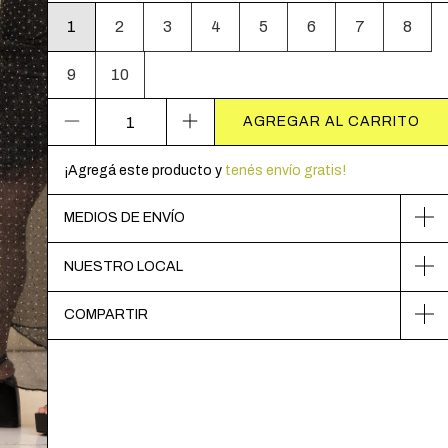
1
2
3
4
5
6
7
8
9
10
¡Agregá este producto y
tenés envío gratis!
MEDIOS DE ENVÍO
NUESTRO LOCAL
COMPARTIR