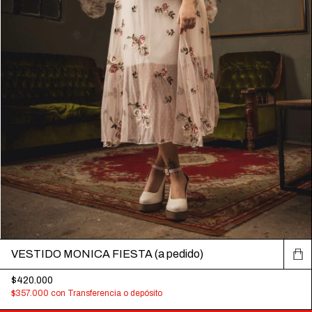
VESTIDO MONICA FIESTA (a pedido)
$420.000
$357.000
con
Transferencia o depósito