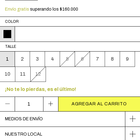
Envío gratis
superando los
$160.000
COLOR
TALLE
1
2
3
4
5
6
7
8
9
10
11
12
¡No te lo pierdas, es el último!
MEDIOS DE ENVÍO
NUESTRO LOCAL