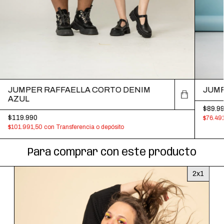
JUMPER RAFFAELLA CORTO DENIM
JUMP
AZUL
$89.9
$119.990
$76.49
$101.991,50
con
Transferencia o depósito
Para comprar con este producto
2x1