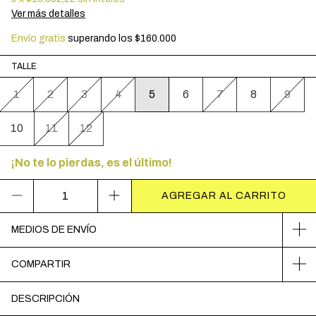
Ver más detalles
Envío gratis
superando los
$160.000
TALLE
1
2
3
4
5
6
7
8
9
10
11
12
¡No te lo pierdas, es el último!
MEDIOS DE ENVÍO
COMPARTIR
DESCRIPCIÓN