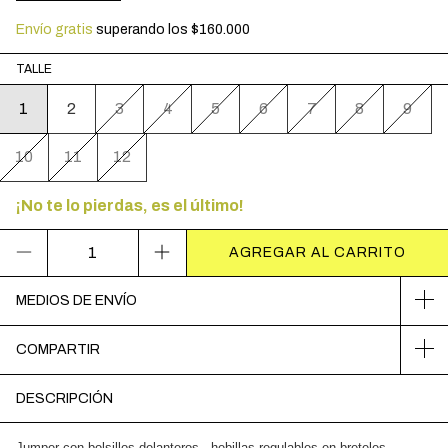
Envío gratis
superando los
$160.000
TALLE
1
2
3
4
5
6
7
8
9
10
11
12
¡No te lo pierdas, es el último!
MEDIOS DE ENVÍO
COMPARTIR
DESCRIPCIÓN
Jumper con bolsillos delanteros , hebillas regulables en breteles