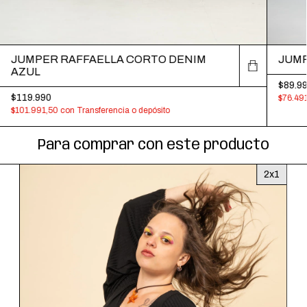
JUMPER RAFFAELLA CORTO DENIM
JUMP
AZUL
$89.9
$119.990
$76.49
$101.991,50
con
Transferencia o depósito
Para comprar con este producto
2x1