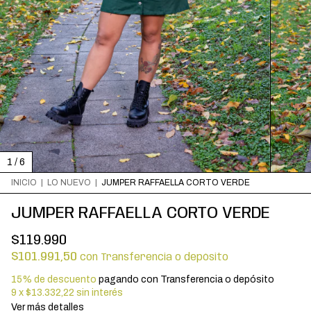
1
/
6
INICIO
|
LO NUEVO
|
JUMPER RAFFAELLA CORTO VERDE
JUMPER RAFFAELLA CORTO VERDE
$119.990
$101.991,50
con
Transferencia o depósito
15% de descuento
pagando con Transferencia o depósito
9
x
$13.332,22
sin interés
Ver más detalles