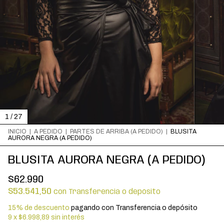
1
/
27
INICIO
|
A PEDIDO
|
PARTES DE ARRIBA (A PEDIDO)
|
BLUSITA
AURORA NEGRA (A PEDIDO)
BLUSITA AURORA NEGRA (A PEDIDO)
$62.990
$53.541,50
con
Transferencia o depósito
15% de descuento
pagando con Transferencia o depósito
9
x
$6.998,89
sin interés