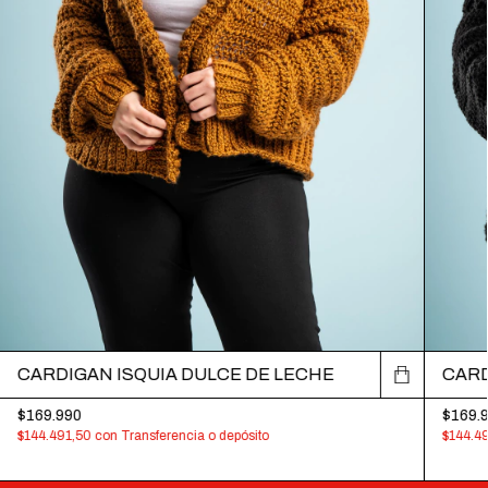
CARDIGAN ISQUIA DULCE DE LECHE
CARD
$169.990
$169.
$144.491,50
con
Transferencia o depósito
$144.4